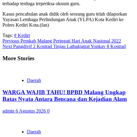
terhadap terduga terperiksa oknum guru.
Kasus pencabulan anak didik oleh seorang guru telah dilaporkan
Yayasan Lembaga Perlindungan Anak (YLPA) Kota Kediri ke
Polres Kediri Kota.(fan)
Tags:
# Kediri
Continue
Previous
Pemkab Malang Peringati Hari Anak Nasional 2022
Next
Pangdivif 2 Kostrad Tinjau Latbakjatrat Yonkav 8 Kostrad
Reading
More Stories
Daerah
WARGA WAJIB TAHU! BPBD Malang Ungkap
Batas Nyata Antara Bencana dan Kejadian Alam
admin
6 Agustus 2026
0
Daerah