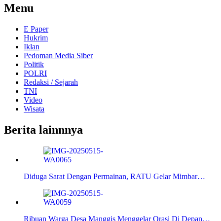
Menu
E Paper
Hukrim
Iklan
Pedoman Media Siber
Politik
POLRI
Redaksi / Sejarah
TNI
Video
Wisata
Berita lainnnya
Diduga Sarat Dengan Permainan, RATU Gelar Mimbar…
Ribuan Warga Desa Manggis Menggelar Orasi Di Depan…