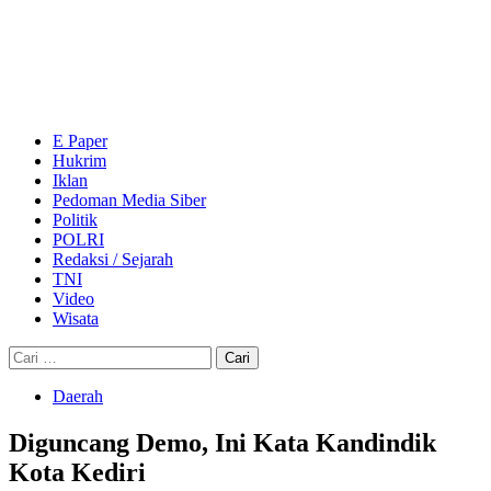
Skip
to
content
Primary
Menu
E Paper
Hukrim
Iklan
Pedoman Media Siber
Politik
POLRI
Redaksi / Sejarah
TNI
Video
Wisata
Cari
untuk:
Daerah
Diguncang Demo, Ini Kata Kandindik
Kota Kediri