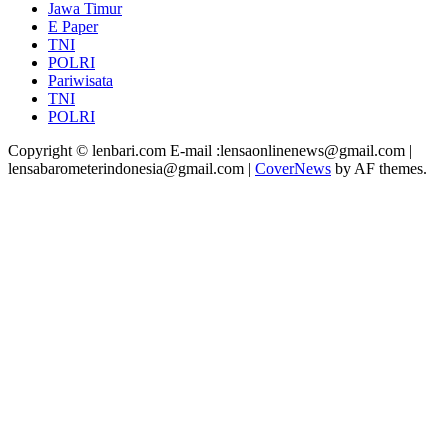
Jawa Timur
E Paper
TNI
POLRI
Pariwisata
TNI
POLRI
Copyright © lenbari.com E-mail :lensaonlinenews@gmail.com |
lensabarometerindonesia@gmail.com
|
CoverNews
by AF themes.