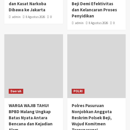
dan Kasat Narkoba
Beji Demi Efektivitas
Dibawa ke Jakarta
dan Kelancaran Proses
Penyidikan
admin
8 Agustus 2026
0
admin
8 Agustus 2026
0
Daerah
POLRI
WARGA WAJIB TAHU!
Polres Pasuruan
BPBD Malang Ungkap
Nonjobkan Anggota
Batas Nyata Antara
Reskrim Polsek Beji,
Bencana dan Kejadian
Wujud Komitmen
Alam
Transparansi