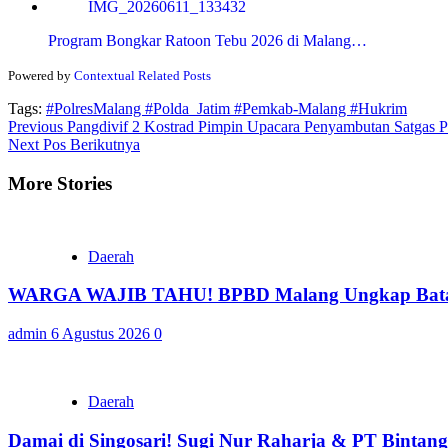
Program Bongkar Ratoon Tebu 2026 di Malang…
Powered by
Contextual Related Posts
Tags:
#PolresMalang #Polda_Jatim #Pemkab-Malang #Hukrim
Continue
Previous
Pangdivif 2 Kostrad Pimpin Upacara Penyambutan Satgas 
Next
Pos Berikutnya
Reading
More Stories
Daerah
WARGA WAJIB TAHU! BPBD Malang Ungkap Batas 
admin
6 Agustus 2026
0
Daerah
Damai di Singosari! Sugi Nur Raharja & PT Bintan