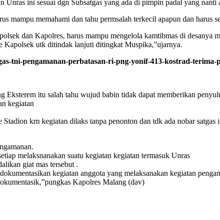
 Unras ini sesuai dgn Subsatgas yang ada di pimpin padal yang nanti a
rus mampu memahami dan tahu permsalah terkecil apapun dan harus sege
olsek dan Kapolres, harus mampu mengelola kamtibmas di desanya ma
 ke Kapolsek utk ditindak lanjuti ditingkat Muspika,”ujarnya.
as-tni-pengamanan-perbatasan-ri-png-yonif-413-kostrad-terima-
ksterem itu salah tahu wujud babin tidak dapat memberikan penyuluhan
an kegiatan
 Stadion krn kegiatan dilaks tanpa penonton dan tdk ada nobar satgas i
pengamanan.
etiap melaksnanakan suatu kegiatan kegiatan termasuk Unras
likan giat mas tersebut .
endokumentasikan kegiatan anggota yang melaksanakan kegiatan pengama
dokumentasik,”pungkas Kapolres Malang (dav)