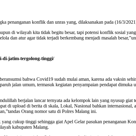
ngka penanganan konflik dan unras yang, dilaksanakan pada (16/3/202
i wilayah kita tidak begitu besar, tapi potensi konflik sosial yang 
lola dan atur agar tidak terjadi berkembang menjadi masalah besar,”u
i-jatim-tergolong-tinggi/
i beransumsi bahwa Covid19 sudah mulai aman, karena ada vaksin sehi
aruh jalan umum, termasuk kegiatan penyampaian pendapat dimuka 
mdulillah berjalan lancar ternyata ada kelompok lain yang nyusup giat
di upload di berita di skala, Lokal, Nasional bahkan internasional, 
an,”tandas Orang nomor satu di Polres Malang ini.
 yang cukup tinggi sehingga giat Apel Gelar pasukan penanganan Konf
ilayah kabupaten Malang.