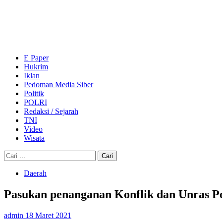
Skip
to
content
Primary
Menu
E Paper
Hukrim
Iklan
Pedoman Media Siber
Politik
POLRI
Redaksi / Sejarah
TNI
Video
Wisata
Cari
untuk:
Daerah
Pasukan penanganan Konflik dan Unras P
admin
18 Maret 2021