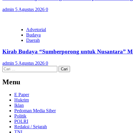
admin
5 Agustus 2026
0
Advetorial
Budaya
Daerah
Kirab Budaya “Sumberporong untuk Nusantara” Me
admin
5 Agustus 2026
0
Cari
untuk:
Menu
E Paper
Hukrim
Iklan
Pedoman Media Siber
Politik
POLRI
Redaksi / Sejarah
TNI