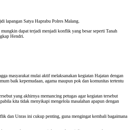
1)di lapangan Satya Haprabu Polres Malang.
mungkin dapat terjadi menjadi konflik yang besar seperti Tanah
ngkap Hendri.
ngga masyarakat mulai aktif melaksanakan kegiatan Hajatan dengan
umum baik kepemudaan, agama maupun pok dan komunitas tertentu
 tersebut yang akhirnya memancing petugas agar kegiatan tersebut
apabila kita tidak menyikapi mengelola masalahan apapun dengan
lik dan Unras ini cukup penting, guna mengingat kembali bagaimana