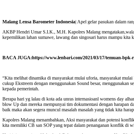
Malang Lensa Barometer Indonesia
| Apel gelar pasukan dalam ra
AKBP Hendri Umar S.I.K., M.H. Kapolres Malang mengatakan,walaupun d
kepemilikan lahan sumawe, lawang dan singosari harus mampu kita ke
BACA JUGA:https://www.lenbari.com/2021/03/17/temuan-bpk-ri-d
“Kita melihat dinamika di masyarakat mulai uforia, masyarakat mula
cukup Ekstreem dengan menggunakan Sound besar, menggunakan sep
kepada pemerintah.
Berapa hari yg lalau di kota ada unras internasioanl womens day alha
blow Up dan mereka mempunyai tim dokumentasi dengan harapan dapat 
baik maka akan segera muncul masalah masalah yang tidak kita harap
Kapolres Malang menambahkan, Aksi masyarakat dan potensi konflik
kita memiliki CB san SOP yang tepat dalam penanganan konflik di w