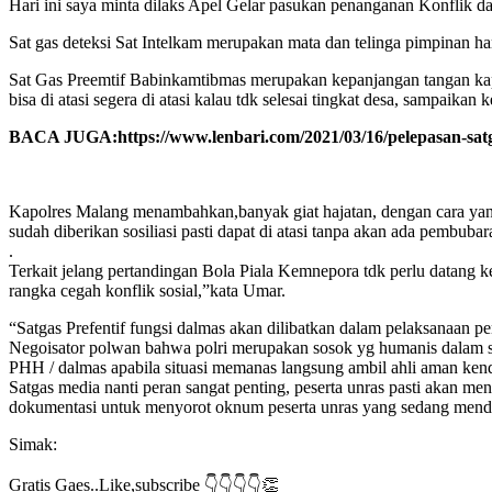
Hari ini saya minta dilaks Apel Gelar pasukan penanganan Konflik dan
Sat gas deteksi Sat Intelkam merupakan mata dan telinga pimpinan ha
Sat Gas Preemtif Babinkamtibmas merupakan kepanjangan tangan kap
bisa di atasi segera di atasi kalau tdk selesai tingkat desa, sampaikan
BACA JUGA:https://www.lenbari.com/2021/03/16/pelepasan-satg
Kapolres Malang menambahkan,banyak giat hajatan, dengan cara yang E
sudah diberikan sosiliasi pasti dapat di atasi tanpa akan ada pembubar
.
Terkait jelang pertandingan Bola Piala Kemnepora tdk perlu datang ke
rangka cegah konflik sosial,”kata Umar.
“Satgas Prefentif fungsi dalmas akan dilibatkan dalam pelaksanaan 
Negoisator polwan bahwa polri merupakan sosok yg humanis dalam s
PHH / dalmas apabila situasi memanas langsung ambil ahli aman kenda
Satgas media nanti peran sangat penting, peserta unras pasti akan m
dokumentasi untuk menyorot oknum peserta unras yang sedang men
Simak:
Gratis Gaes..Like,subscribe 👇👇👇👇👏